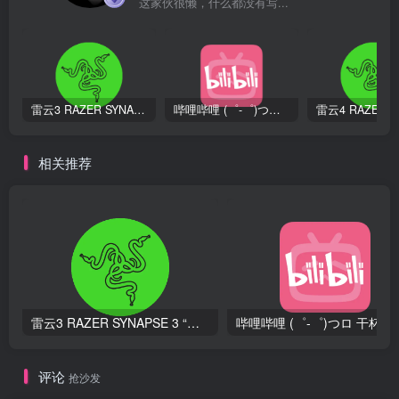
这家伙很懒，什么都没有写...
雷云3 RAZER SYNAPSE 3 “官方正版：新一代云端硬件配置工具”
哔哩哔哩 (゜-゜)つロ 干杯~-bilibili “你感兴趣的， 都在 B 站。”
相关推荐
雷云3 RAZER SYNAPSE 3 “官方正版：新一代云端硬件配置工具”
评论
抢沙发