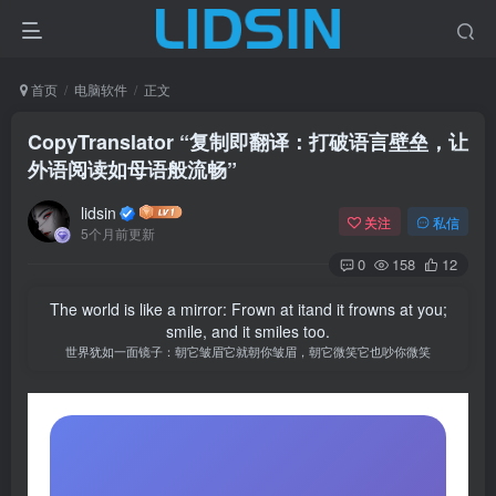
首页
电脑软件
正文
CopyTranslator “复制即翻译：打破语言壁垒，让
外语阅读如母语般流畅”
lidsin
关注
私信
5个月前更新
0
158
12
The world is like a mirror: Frown at itand it frowns at you;
smile, and it smiles too.
世界犹如一面镜子：朝它皱眉它就朝你皱眉，朝它微笑它也吵你微笑