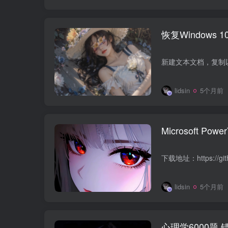
恢复Windows 
lidsin
5个月前
Microsoft Powe
lidsin
5个月前
心理学6000题 