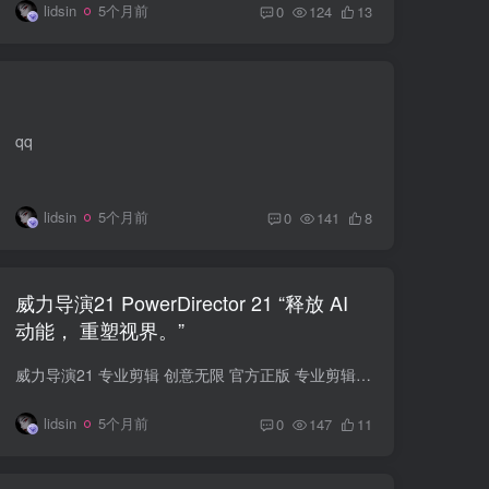
lidsin
5个月前
0
124
13
qq
lidsin
5个月前
0
141
8
威力导演21 PowerDirector 21 “释放 AI
动能， 重塑视界。”
威力导演21 专业剪辑 创意无限 官方正版 专业剪辑 创意无界 威力导演21（PowerDirector 21）是讯连科技推出的旗舰级视频剪辑软件，凭借强大的剪辑功能和直观的操作界面，成为专业创作者和视频爱...
lidsin
5个月前
0
147
11