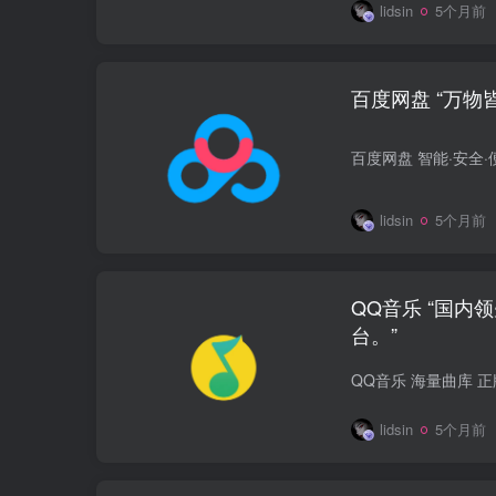
lidsin
5个月前
百度网盘 “万物
lidsin
5个月前
QQ音乐 “国内
台。”
lidsin
5个月前